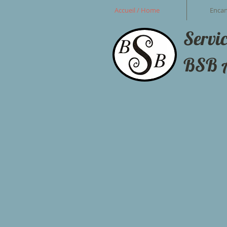
Accueil / Home
Encan
Servi
BSB A