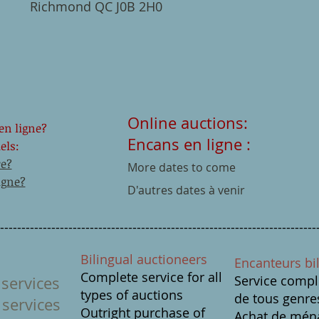
Richmond QC J0B 2H0
Online auctions:
en ligne?
Encans en ligne :
els:
e?
More dates to come
igne?
D'autres dates à venir
---------------------------------------------------------------------------
Bilingual auctioneers
Encanteurs bi
Complete service for all
Service compl
services
types of auctions
de tous genre
services
Outright purchase of
Achat de mén