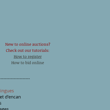
New to online auctions?
Check out our tutorials:
How to register
How to bid online
---------------------
lingues
et d'encan
s
ages