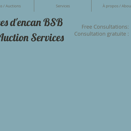
s / Auctions
Services
À propos / Abou
ces d'encan BSB
Free Consultations:
Consultation gratuite :
uction Services